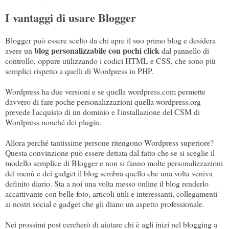
I vantaggi di usare Blogger
Blogger può essere scelto da chi apre il suo primo blog e desidera
blog personalizzabile con pochi click
avere un
dal pannello di
controllo, oppure utilizzando i codici HTML e CSS, che sono più
semplici rispetto a quelli di Wordpress in PHP.
Wordpress ha due versioni e se quella wordpress.com permette
davvero di fare poche personalizzazioni quella wordpress.org
prevede l'acquisto di un dominio e l'installazione del CSM di
Wordpress nonché dei plugin.
Allora perché tantissime persone ritengono Wordpress superiore?
Questa convinzione può essere dettata dal fatto che se si sceglie il
modello semplice di Blogger e non si fanno molte personalizzazioni
del menù e dei gadget il blog sembra quello che una volta veniva
definito diario. Sta a noi una volta messo online il blog renderlo
accattivante con belle foto, articoli utili e interessanti, collegamenti
ai nostri social e gadget che gli diano un aspetto professionale.
Nei prossimi post cercherò di aiutare chi è agli inizi nel blogging a